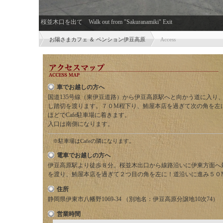
桜並木口を出て Walk out from "Sakuranamiki" Exit
お陽さまカフェ ＆ ペンション伊豆高原
Access
車でお越しの方へ
国道135号線（東伊豆道路）から伊豆高原駅へと向かう道に入り
し踏切を渡ります。７０M程下り、鮪屋本店を過ぎて次の角を左
ほどでCafe駐車場に着きます。
入口は南側になります。
※駐車場はCafeの隣になります。
電車でお越しの方へ
伊豆高原駅より徒歩８分。桜並木出口から線路沿いに伊東方面へ
を渡り、鮪屋本店を過ぎて２つ目の角を左に！道沿いに進み５０M
住所
静岡県伊東市八幡野1069-34 （別地名：伊豆高原分譲地10次74）
営業時間